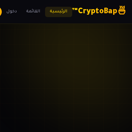
CryptoBap™
🍜
الرئيسية
القائمة
دخول